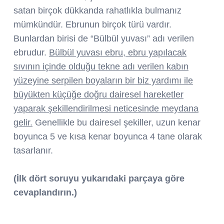
satan birçok dükkanda rahatlıkla bulmanız
mümkündür. Ebrunun birçok türü vardır.
Bunlardan birisi de “Bülbül yuvası” adı verilen
ebrudur.
Bülbül yuvası ebru, ebru yapılacak
sıvının içinde olduğu tekne adı verilen kabın
yüzeyine serpilen boyaların bir biz yardımı ile
büyükten küçüğe doğru dairesel hareketler
yaparak şekillendirilmesi neticesinde meydana
gelir.
Genellikle bu dairesel şekiller, uzun kenar
boyunca 5 ve kısa kenar boyunca 4 tane olarak
tasarlanır.
(İlk dört soruyu yukarıdaki parçaya göre
cevaplandırın.)