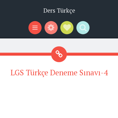
Ders Türkçe
Widgets
Social Links
Search
Menu
LGS Türkçe Deneme Sınavı-4