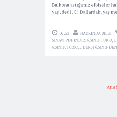
Balkona astığımız elbiseler ha
yaş , dedi . C) Dallardaki yaş m
07:53
HAKKINDA BILGI
SINAVI PDF INDIR
,
6.SINIF TÜRKÇE
6.SINIF
,
TÜRKÇE DERSI 6.SINIF DEN
Ana 