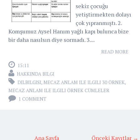
sekiz çocuğu
yetiştirmekten dolayı
çok yıpranmıştı. 2.
Komşumuz Aysel Hanım yağlı kapı bulunca bize
bir daha nasılsın diye sormadı. 3....
READ MORE
15:11
HAKKINDA BILGI
DILBILGISI
,
MECAZ ANLAM ILE ILGILI 30 ÖRNEK
,
MECAZ ANLAM ILE ILGILI ÖRNEK CÜMLELER
1 COMMENT
Ana Sayfa
Önceki Kayıtlar →