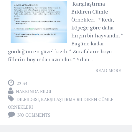
Karşılaştırma
Bildiren Cümle
Örnekleri * Kedi,
köpeğe göre daha
hırçın bir hayvandır. *
Bugüne kadar
gördüğüm en güzel kızdı. * Zürafaların boyu
fillerin boyundan uzundur. * Yılan...
READ MORE
22:34
HAKKINDA BILGI
DILBILGISI
,
KARŞILAŞTIRMA BILDIREN CÜMLE
ÖRNEKLERI
NO COMMENTS