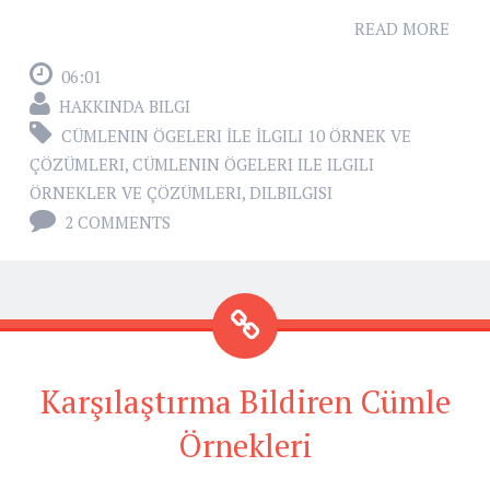
READ MORE
06:01
HAKKINDA BILGI
CÜMLENIN ÖGELERI İLE İLGILI 10 ÖRNEK VE
ÇÖZÜMLERI
,
CÜMLENIN ÖGELERI ILE ILGILI
ÖRNEKLER VE ÇÖZÜMLERI
,
DILBILGISI
2 COMMENTS
Karşılaştırma Bildiren Cümle
Örnekleri