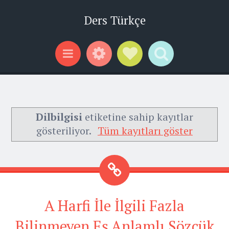
Ders Türkçe
Widgets
Social Links
Search
Menu
Dilbilgisi
etiketine sahip kayıtlar
gösteriliyor.
Tüm kayıtları göster
A Harfi İle İlgili Fazla
Bilinmeyen Eş Anlamlı Sözcük