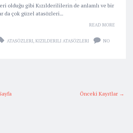
eri olduğu gibi Kızılderililerin de anlamlı ve bir
r da çok güzel atasözleri...
READ MORE
ATASÖZLERI
,
KIZILDERILI ATASÖZLERI
NO
Sayfa
Önceki Kayıtlar →