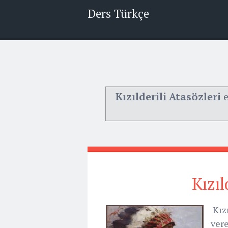
Ders Türkçe
Kızılderili Atasözleri
e
Kızıl
Kızı
vere