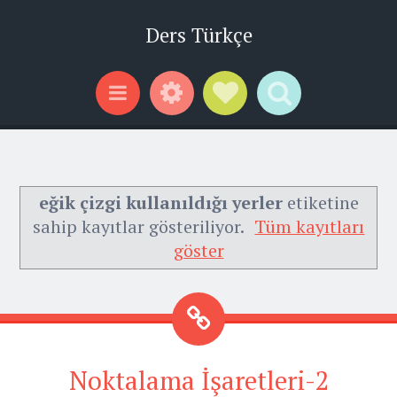
Ders Türkçe
Widgets
Social Links
Search
Menu
eğik çizgi kullanıldığı yerler
etiketine
sahip kayıtlar gösteriliyor.
Tüm kayıtları
göster
Noktalama İşaretleri-2