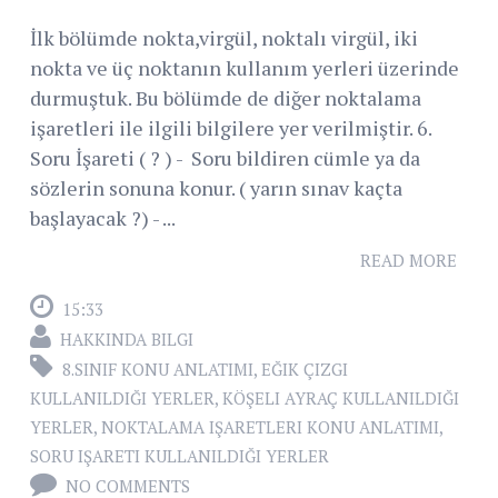
İlk bölümde nokta,virgül, noktalı virgül, iki
nokta ve üç noktanın kullanım yerleri üzerinde
durmuştuk. Bu bölümde de diğer noktalama
işaretleri ile ilgili bilgilere yer verilmiştir. 6.
Soru İşareti ( ? ) - Soru bildiren cümle ya da
sözlerin sonuna konur. ( yarın sınav kaçta
başlayacak ?) - ...
READ MORE
15:33
HAKKINDA BILGI
8.SINIF KONU ANLATIMI
,
EĞIK ÇIZGI
KULLANILDIĞI YERLER
,
KÖŞELI AYRAÇ KULLANILDIĞI
YERLER
,
NOKTALAMA IŞARETLERI KONU ANLATIMI
,
SORU IŞARETI KULLANILDIĞI YERLER
NO COMMENTS