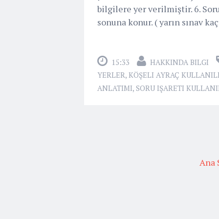
bilgilere yer verilmiştir. 6. Sor
sonuna konur. ( yarın sınav kaçta
15:33
HAKKINDA BILGI
YERLER
,
KÖŞELI AYRAÇ KULLANIL
ANLATIMI
,
SORU IŞARETI KULLANI
Ana 