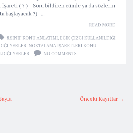
u İşareti ( ? ) - Soru bildiren cümle ya da sözlerin
 başlayacak ?) - ...
READ MORE
8.SINIF KONU ANLATIMI
,
EĞIK ÇIZGI KULLANILDIĞI
DIĞI YERLER
,
NOKTALAMA IŞARETLERI KONU
LDIĞI YERLER
NO COMMENTS
Sayfa
Önceki Kayıtlar →