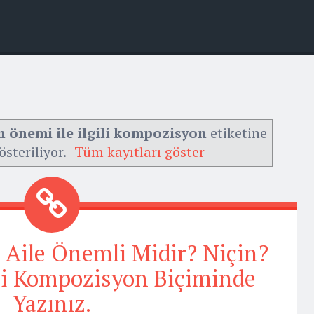
in önemi ile ilgili kompozisyon
etiketine
österiliyor.
Tüm kayıtları göster
 Aile Önemli Midir? Niçin?
zi Kompozisyon Biçiminde
Yazınız.