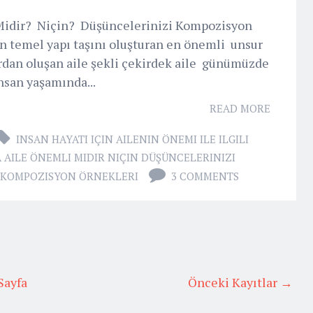
 Midir? Niçin? Düşüncelerinizi Kompozisyon
n temel yapı taşını oluşturan en önemli unsur
lardan oluşan aile şekli çekirdek aile günümüzde
İnsan yaşamında...
READ MORE
INSAN HAYATI IÇIN AILENIN ÖNEMI ILE ILGILI
 AILE ÖNEMLI MIDIR NIÇIN DÜŞÜNCELERINIZI
KOMPOZISYON ÖRNEKLERI
3 COMMENTS
Sayfa
Önceki Kayıtlar →