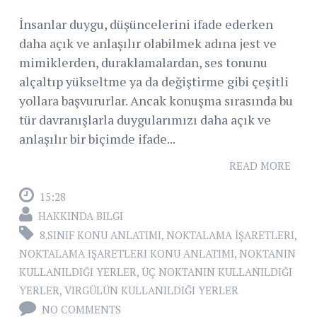
İnsanlar duygu, düşüncelerini ifade ederken
daha açık ve anlaşılır olabilmek adına jest ve
mimiklerden, duraklamalardan, ses tonunu
alçaltıp yükseltme ya da değiştirme gibi çeşitli
yollara başvururlar. Ancak konuşma sırasında bu
tür davranışlarla duygularımızı daha açık ve
anlaşılır bir biçimde ifade...
READ MORE
15:28
HAKKINDA BILGI
8.SINIF KONU ANLATIMI
,
NOKTALAMA İŞARETLERI
,
NOKTALAMA IŞARETLERI KONU ANLATIMI
,
NOKTANIN
KULLANILDIĞI YERLER
,
ÜÇ NOKTANIN KULLANILDIĞI
YERLER
,
VIRGÜLÜN KULLANILDIĞI YERLER
NO COMMENTS