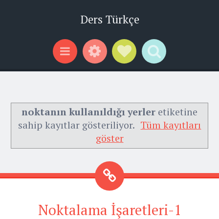
Ders Türkçe
Widgets
Social Links
Search
Menu
noktanın kullanıldığı yerler
etiketine
sahip kayıtlar gösteriliyor.
Tüm kayıtları
göster
Noktalama İşaretleri-1