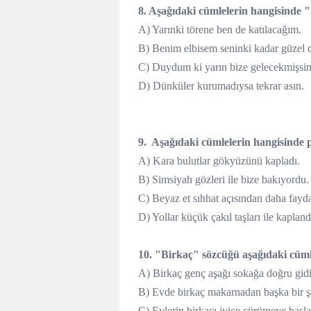
8. Aşağıdaki cümlelerin hangisinde "k
A) Yarınki törene ben de katılacağım
B) Benim elbisem seninki kadar güzel
C) Duydum ki yarın bize gelecekmişs
D) Dünküler kurumadıysa tekrar asın.
9. Aşağıdaki cümlelerin hangisinde pe
A) Kara bulutlar gökyüzünü kapladı.
B) Simsiyah gözleri ile bize bakıyordu.
C) Beyaz et sıhhat açısından daha faydal
D) Yollar küçük çakıl taşları ile kapland
10. "Birkaç" sözcüğü aşağıdaki cümle
A) Birkaç genç aşağı sokağa doğru gid
B) Evde birkaç makarnadan başka bir ş
C) Evlerin birkaçı iyice çürümeye başla