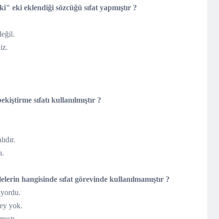
i" eki eklendiği sözcüğü sıfat yapmıştır ?
.
 değil.
iniz.
kiştirme sıfatı kullanılmıştır ?
ıdır.
ı.
lerin hangisinde sıfat görevinde kullanılmamıştır ?
iyordu.
ey yok.
mıştı.