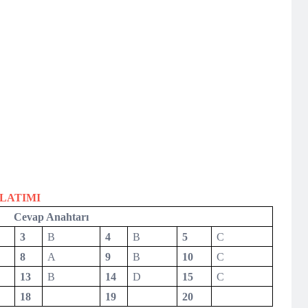
NLATIMI
Cevap Anahtarı
3
B
4
B
5
C
8
A
9
B
10
C
13
B
14
D
15
C
18
19
20