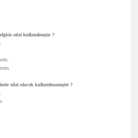
gisiz sıfat kullanılmıştır ?
.
ordu.
nirim.
nde sıfat olarak kullanılmamıştır ?
.
r.