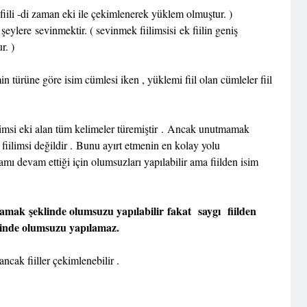
 fiili -di zaman eki ile çekimlenerek yüklem olmuştur. )
şeylere sevinmektir. ( sevinmek fiilimsisi ek fiilin geniş
r. )
n türüne göre isim cümlesi iken , yüklemi fiil olan cümleler fiil
iilimsi eki alan tüm kelimeler türemiştir . Ancak unutmamak
 fiilimsi değildir . Bunu ayırt etmenin en kolay yolu
lamı devam ettiği için olumsuzları yapılabilir ama fiilden isim
mak şeklinde olumsuzu yapılabilir fakat saygı fiilden
klinde olumsuzu yapılamaz.
ancak fiiller çekimlenebilir .