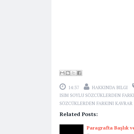
14:37
HAKKINDA BILGI
ISIM SOYLU SÖZCÜKLERDEN FARK
SÖZCÜKLERDEN FARKINI KAVRAR
Related Posts:
Paragrafta Başlık 