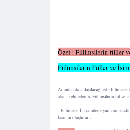
Özet :
Fiilimsilerin fiiller
Fiilimsilerin Fiiller ve İs
Adından da anlaşılacağı gibi fiilimsiler 
olan kelimelerdir. Fiilimsilerin fiil ve i
- Fiilimsiler bir cümlede yan cümle adı
kısmını oluşturur .