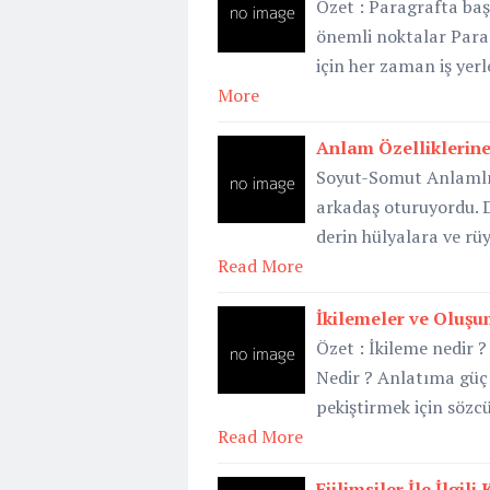
Özet : Paragrafta baş
önemli noktalar Parag
için her zaman iş yer
More
Anlam Özelliklerine
Soyut-Somut Anlamlı 
arkadaş oturuyordu. Dı
derin hülyalara ve rü
Read More
İkilemeler ve Oluşu
Özet : İkileme nedir ?
Nedir ? Anlatıma güç
pekiştirmek için sözc
Read More
Fiilimsiler İle İlgil