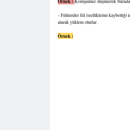
Örnek :
Komşumuz düşünerek buradan ge
- Fiilimsiler fiil özelliklerini kaybettiği i
alarak yüklem olurlar .
Örnek :