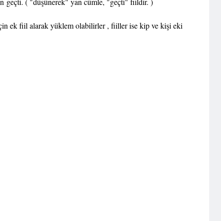
çti. ( "düşünerek" yan cümle, "geçti" fiildir. )
çin ek fiil alarak yüklem olabilirler , fiiller ise kip ve kişi eki