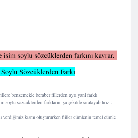
 ve isim soylu sözcüklerden farkını kavrar.
im Soylu Sözcüklerden Farkı
fillere benzemekle beraber fillerden ayrı yani farklı
sim soylu sözcüklerden farklarını şu şekilde sıralayabiliriz :
nı verdiğimiz kısmı oluştururken fiiller cümlenin temel cümle