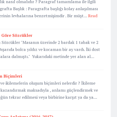
lık nasıl olmalıdır ? Paragraf tamamlama ile ilgili
rafta Başlık : Paragrafta başlığı kolay anlaşılması
lerinin levhalarına benzetmişimdir . Bir müşt…
Read
 Göre Sözcükler
Sözcükler "Masanın üzerinde 2 bardak 1 tabak ve 2
şarıda bolca yıldız ve kocaman bir ay vardı. İki dost
yalara dalmıştı." Yukarıdaki metinde yer alan al…
m Biçimleri
 ve ikilemelerin oluşum biçimleri nelerdir ? İkileme
 kazandırmak maksadıyla , anlamı güçlendirmek ve
üğün tekrar edilmesi veya birbirine karşıt ya da ya…
i Konu Anlatımı (2016-2017)