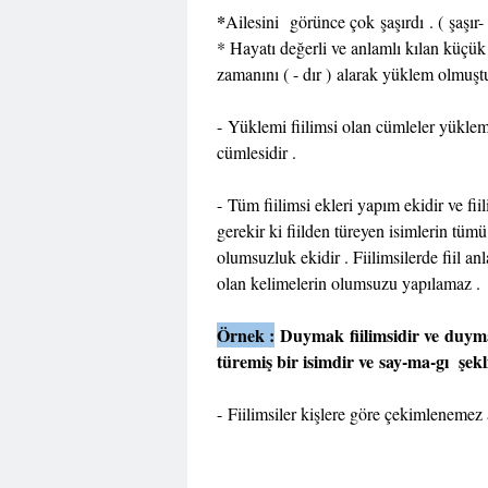
*
Ailesini
görünce çok şaşırdı . ( şaşır-
* Hayatı değerli ve anlamlı kılan küçük 
zamanını ( - dır ) alarak yüklem olmuştu
- Yüklemi fiilimsi olan cümleler yüklemi
cümlesidir .
- Tüm fiilimsi ekleri yapım ekidir ve f
gerekir ki fiilden türeyen isimlerin tümü
olumsuzluk ekidir . Fiilimsilerde fiil an
olan kelimelerin olumsuzu yapılamaz .
Örnek :
Duymak fiilimsidir ve duyma
türemiş bir isimdir ve say-ma-gı şe
- Fiilimsiler kişlere göre çekimlenemez 