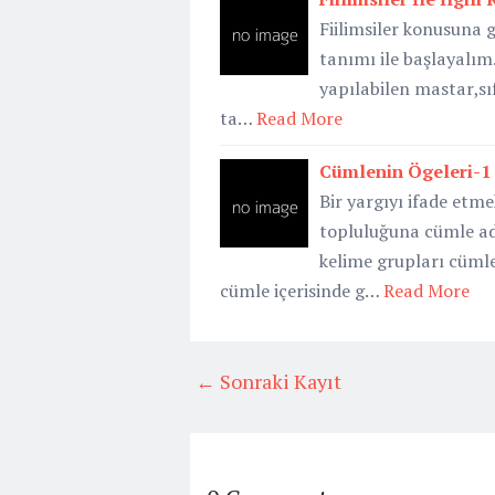
Fiilimsiler konusuna 
tanımı ile başlayalım.
yapılabilen mastar,sıfa
ta…
Read More
Cümlenin Ögeleri-1
Bir yargıyı ifade etm
topluluğuna cümle adı
kelime grupları cümle
cümle içerisinde g…
Read More
← Sonraki Kayıt