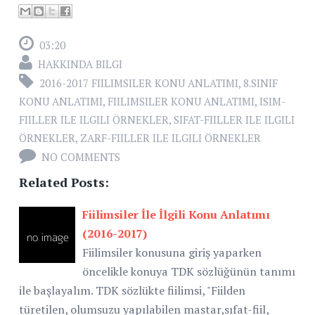
03:20
HAKKINDA BILGI
2016-2017 FIILIMSILER KONU ANLATIMI
,
8.SINIF
KONU ANLATIMI
,
FIILIMSILER KONU ANLATIMI
,
ISIM-
FIILLER ILE ILGILI ÖRNEKLER
,
SIFAT-FIILLER ILE ILGILI
ÖRNEKLER
,
ZARF-FIILLER ILE ILGILI ÖRNEKLER
NO COMMENTS
Related Posts:
Fiilimsiler İle İlgili Konu Anlatımı
(2016-2017)
Fiilimsiler konusuna giriş yaparken
öncelikle konuya TDK sözlüğünün tanımı
ile başlayalım. TDK sözlükte fiilimsi, "Fiilden
türetilen, olumsuzu yapılabilen mastar,sıfat-fiil,