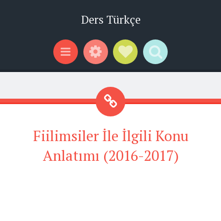
Ders Türkçe
Widgets
Social Links
Search
Menu
Fiilimsiler İle İlgili Konu
Anlatımı (2016-2017)