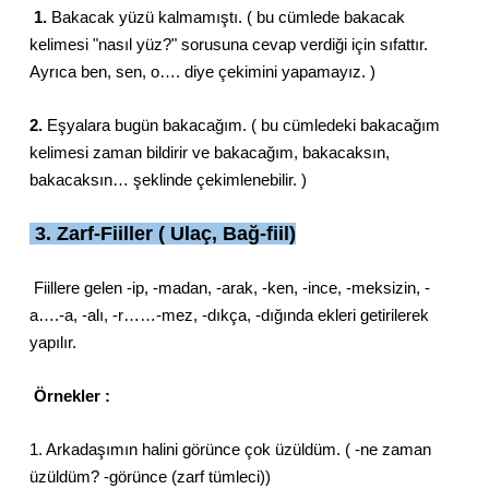
1.
Bakacak yüzü kalmamıştı. ( bu cümlede bakacak
kelimesi "nasıl yüz?" sorusuna cevap verdiği için sıfattır.
Ayrıca ben, sen, o…. diye çekimini yapamayız. )
2.
Eşyalara bugün bakacağım. ( bu cümledeki bakacağım
kelimesi zaman bildirir ve bakacağım, bakacaksın,
bakacaksın… şeklinde çekimlenebilir. )
3. Zarf-Fiiller ( Ulaç, Bağ-fiil)
Fiillere gelen -ip, -madan, -arak, -ken, -ince, -meksizin, -
a….-a, -alı, -r……-mez, -dıkça, -dığında ekleri getirilerek
yapılır.
Örnekler :
1. Arkadaşımın halini görünce çok üzüldüm. ( -ne zaman
üzüldüm? -görünce (zarf tümleci))