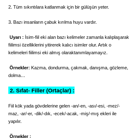
2. Tüm sıkıntılara katlanmak için bir gülüşün yeter.
3. Bazı insanların çabuk kırılma huyu vardır.
Uyarı :
İsim-fiil eki alan bazı kelimeler zamanla kalıplaşarak
fiilimsi özelliklerini yitirerek kalıcı isimler olur. Artık o
kelimeleri fiilimsi eki almış olaraktanımlayamayız.
Örnekler:
Kazma, dondurma, çakmak, danışma, gözleme,
dolma…
2. Sıfat- Filler (Ortaçlar) :
Fiil kök yada gövdelerine gelen -an/-en, -ası/-esi, -mez/-
maz, -ar/-er, -dik/-dık, -ecek/-acak, -miş/-mış ekleri ile
yapılır.
Örnekler :