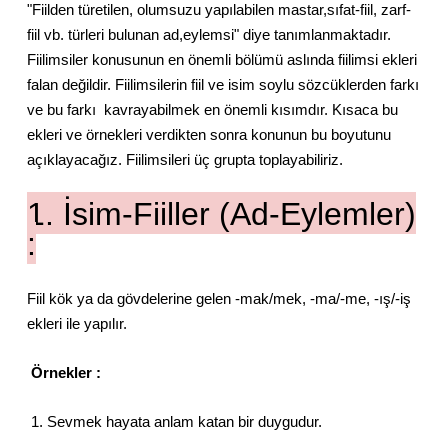
"Fiilden türetilen, olumsuzu yapılabilen mastar,sıfat-fiil, zarf-
fiil vb. türleri bulunan ad,eylemsi" diye tanımlanmaktadır.
Fiilimsiler konusunun en önemli bölümü aslında fiilimsi ekleri
falan değildir. Fiilimsilerin fiil ve isim soylu sözcüklerden farkı
ve bu farkı kavrayabilmek en önemli kısımdır. Kısaca bu
ekleri ve örnekleri verdikten sonra konunun bu boyutunu
açıklayacağız. Fiilimsileri üç grupta toplayabiliriz.
1. İsim-Fiiller (Ad-Eylemler)
:
Fiil kök ya da gövdelerine gelen -mak/mek, -ma/-me, -ış/-iş
ekleri ile yapılır.
Örnekler :
1. Sevmek hayata anlam katan bir duygudur.