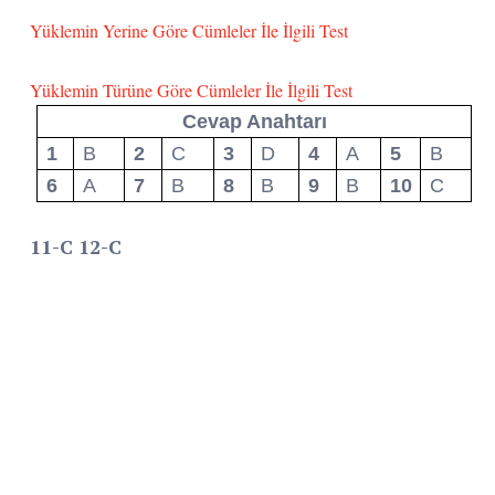
Yüklemin Yerine Göre Cümleler İle İlgili Test
Yüklemin Türüne Göre Cümleler İle İlgili Test
Cevap Anahtarı
1
B
2
C
3
D
4
A
5
B
6
A
7
B
8
B
9
B
10
C
11-C 12-C