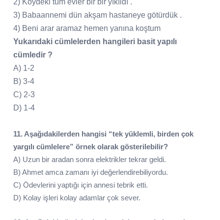
2) Köydeki tüm evler bir bir yıkıldı .
3) Babaannemi dün akşam hastaneye götürdük .
4) Beni arar aramaz hemen yanına koştum
Yukarıdaki cümlelerden hangileri basit yapılı
cümledir ?
A) 1-2
B) 3-4
C) 2-3
D) 1-4
11. Aşağıdakilerden hangisi “tek yüklemli, birden çok
yargılı cümlelere” örnek olarak gösterilebilir?
A) Uzun bir aradan sonra elektrikler tekrar geldi.
B) Ahmet amca zamanı iyi değerlendirebiliyordu.
C) Ödevlerini yaptığı için annesi tebrik etti.
D) Kolay işleri kolay adamlar çok sever.