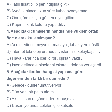
A) Tatili fırsat bilip şehir dışına çıktık .
B) Ayağı kırılınca uzun süre futbol oynayamadı .
C) Onu görmek için günlerce yol gittim .
D) Kapının kırık kolunu yaptırdık .
4. Aşağıdaki cümlelerin hangisinde yüklem ortak
öge olarak kullanılmıştır ?
A) Acele edince meyveler masaya , tabak yere düştü .
B) İnternet teknoloji ürünüdür , işlerimizi kolaylaştırır .
C) Hava kararınca içeri girdi , ışıkları yaktı .
D) İşten gelince elbiselerini çıkardı , dolaba yerleştirdi .
5. Aşağıdakilerden hangisi yapısına göre
diğerlerinden farklı bir cümledir ?
A) Gelecek günler umut veriyor .
B) Dün yeni bir palto aldım .
C) Akıllı insan düşünmeden konuşmaz .
D) Başarı yolunda çekilen çile kutsaldır .