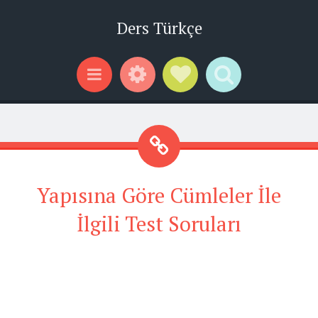
Ders Türkçe
Widgets
Social Links
Search
Menu
Yapısına Göre Cümleler İle
İlgili Test Soruları