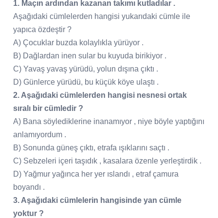
1. Maçın ardından kazanan takımı kutladılar .
Aşağıdaki cümlelerden hangisi yukarıdaki cümle ile
yapıca özdeştir ?
A) Çocuklar buzda kolaylıkla yürüyor .
B) Dağlardan inen sular bu kuyuda birikiyor .
C) Yavaş yavaş yürüdü, yolun dışına çıktı .
D) Günlerce yürüdü, bu küçük köye ulaştı .
2. Aşağıdaki cümlelerden hangisi nesnesi ortak
sıralı bir cümledir ?
A) Bana söylediklerine inanamıyor , niye böyle yaptığını
anlamıyordum .
B) Sonunda güneş çıktı, etrafa ışıklarını saçtı .
C) Sebzeleri içeri taşıdık , kasalara özenle yerleştirdik .
D) Yağmur yağınca her yer ıslandı , etraf çamura
boyandı .
3. Aşağıdaki cümlelerin hangisinde yan cümle
yoktur ?