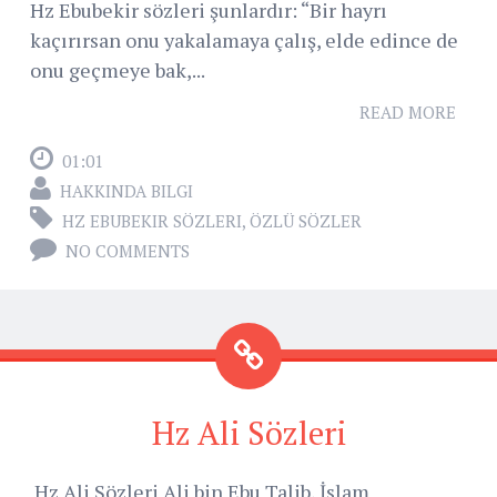
Hz Ebubekir sözleri şunlardır: “Bir hayrı
kaçırırsan onu yakalamaya çalış, elde edince de
onu geçmeye bak,...
READ MORE
01:01
HAKKINDA BILGI
HZ EBUBEKIR SÖZLERI
,
ÖZLÜ SÖZLER
NO COMMENTS
Hz Ali Sözleri
Hz Ali Sözleri Ali bin Ebu Talib, İslam