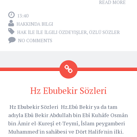
READ MORE
13:40
HAKKINDA BILGI
HAK İLE İLE İLGILI ÖZDEYIŞLER
,
ÖZLÜ SÖZLER
NO COMMENTS
Hz Ebubekir Sözleri
Hz Ebubekir Sözleri Hz.Ebû Bekir ya da tam
adıyla Ebû Bekir Abdullah bin Ebî Kuhâfe Osmân
bin Âmir el-Kureşî et-Teymî, İslam peygamberi
Muhammed'in sahâbesi ve Dört Halife'nin ilki.