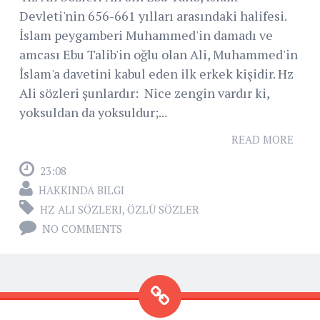
Devleti'nin 656-661 yılları arasındaki halifesi.
İslam peygamberi Muhammed'in damadı ve
amcası Ebu Talib'in oğlu olan Ali, Muhammed'in
İslam'a davetini kabul eden ilk erkek kişidir. Hz
Ali sözleri şunlardır: Nice zengin vardır ki,
yoksuldan da yoksuldur;...
READ MORE
23:08
HAKKINDA BILGI
HZ ALI SÖZLERI
,
ÖZLÜ SÖZLER
NO COMMENTS