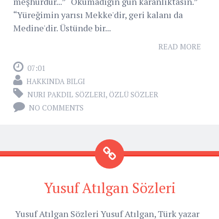
meşhurdur...” “Okumadığın gün karanlıktasın.”
“Yüreğimin yarısı Mekke'dir, geri kalanı da
Medine'dir. Üstünde bir...
READ MORE
07:01
HAKKINDA BILGI
NURI PAKDIL SÖZLERI
,
ÖZLÜ SÖZLER
NO COMMENTS
Yusuf Atılgan Sözleri
Yusuf Atılgan Sözleri Yusuf Atılgan, Türk yazar