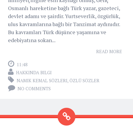
milliyetçiliğine esin kaynağı olmuş, Genç
Osmanlı hareketine bağlı Türk yazar, gazeteci,
devlet adamı ve şairdir. Yurtseverlik, özgürlük,
ulus kavramlarına bağlı bir Tanzimat aydınıdır.
Bu kavramları Türk düşünce yaşamına ve
edebiyatına sokan...
READ MORE
11:48
HAKKINDA BILGI
NAMIK KEMAL SÖZLERI
,
ÖZLÜ SÖZLER
NO COMMENTS