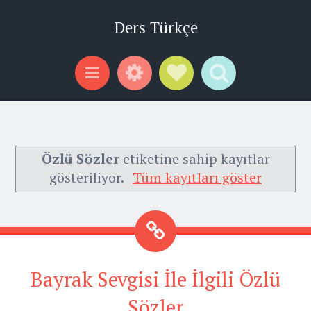
Ders Türkçe
Widgets
Social Links
Search
Menu
Özlü Sözler
etiketine sahip kayıtlar
gösteriliyor.
Tüm kayıtları göster
Bayrak Sevgisi İle İlgili Özlü
Sözler