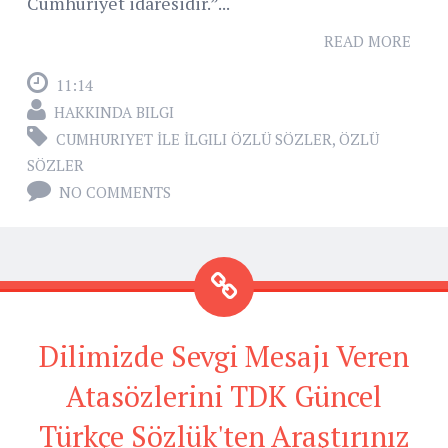
Cumhuriyet idaresidir.”...
READ MORE
11:14
HAKKINDA BILGI
CUMHURIYET İLE İLGILI ÖZLÜ SÖZLER
,
ÖZLÜ
SÖZLER
NO COMMENTS
Dilimizde Sevgi Mesajı Veren
Atasözlerini TDK Güncel
Türkçe Sözlük'ten Araştırınız