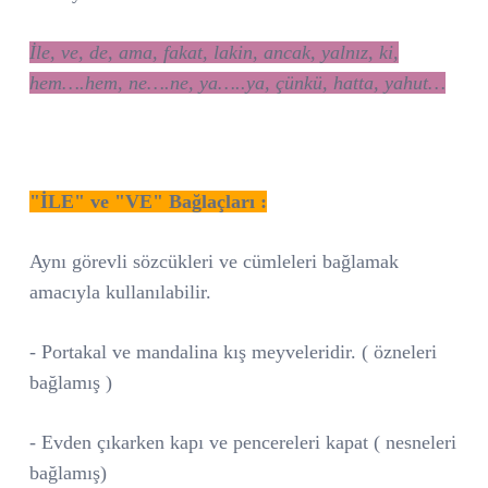
İle, ve, de, ama, fakat, lakin, ancak, yalnız, ki,
hem….hem, ne….ne, ya…..ya, çünkü, hatta, yahut…
"İLE" ve "VE" Bağlaçları :
Aynı görevli sözcükleri ve cümleleri bağlamak
amacıyla kullanılabilir.
-
Portakal ve mandalina
kış meyveleridir. ( özneleri
bağlamış )
- Evden çıkarken
kapı ve pencereleri
kapat ( nesneleri
bağlamış)