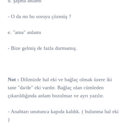
d. şaşma anlamı
- O da mı bu soruyu çözmüş ?
e. "ama" anlamı
- Bize gelmiş de fazla durmamış.
Not :
Dilimizde hal eki ve bağlaç olmak üzere iki
tane "da/de" eki vardır. Bağlaç olan cümleden
çıkarıldığında anlam bozulmaz ve ayrı yazılır.
- Anahtarı unutunca kapıda kaldık. ( bulunma hal eki
)