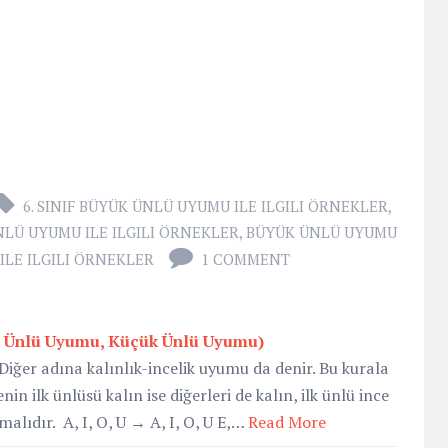
6. SINIF BÜYÜK ÜNLÜ UYUMU ILE ILGILI ÖRNEKLER
,
LÜ UYUMU ILE ILGILI ÖRNEKLER
,
BÜYÜK ÜNLÜ UYUMU
ILE ILGILI ÖRNEKLER
1 COMMENT
ük Ünlü Uyumu, Küçük Ünlü Uyumu)
iğer adına kalınlık-incelik uyumu da denir. Bu kurala
in ilk ünlüsü kalın ise diğerleri de kalın, ilk ünlü ince
lmalıdır. A, I, O, U → A, I, O, U E,…
Read More