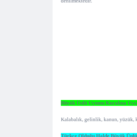
denilmektedir.
Büyük Ünlü Uyumu Kuralına Uyan
Kalabalık, gelinlik, kanun, yüzük, kı
Türkçe Olduğu Halde Büyük Ünl