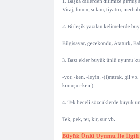
1. Başka dillerden dilimize girmi
Viraj, limon, selam, tiyatro, merhab
2. Birleşik yazılan kelimelerde b
Bilgisayar, gecekondu, Atatürk, Ba
3. Bazı ekler büyük ünlü uyumu ku
-yor, -ken, -leyin, -(i)mtrak, gil v
konuşur-ken )
4. Tek heceli sözcüklerde büyük ü
Tek, pek, ter, kir, sur vb.
Büyük Ünlü Uyumu İle İlgili