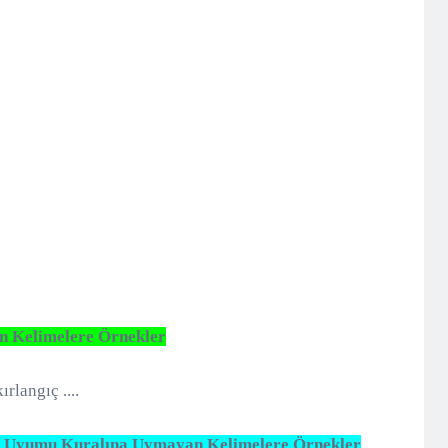
 Kelimelere Örnekler
rlangıç ....
ü Uyumu Kuralına Uymayan Kelimelere Örnekler