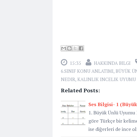
15:35
HAKKINDA BILGI
6.SINIF KONU ANLATIMI
,
BÜYÜK ÜN
NEDIR
,
KALINLIK INCELIK UYUMU 
Related Posts:
Ses Bilgisi- 1 (Büy
1. Büyük Ünlü Uyumu D
göre Türkçe bir kelimen
ise diğerleri de ince o