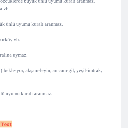
ş sözcüklerde büyük ünlü uyumu kuralı aranmaz.
a vb.
üyük ünlü uyumu kuralı aranmaz.
kırköy vb.
ralına uymaz.
b. ( bekle-yor, akşam-leyin, amcam-gil, yeşil-imtrak,
nlü uyumu kuralı aranmaz.
 Test