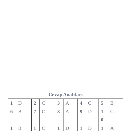
Cevap Anahtarı
1
D
2
C
3
A
4
C
5
B
6
B
7
C
8
A
9
D
1
C
0
1
B
1
C
1
D
1
D
1
A