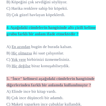
B) Köpeğini çok sevdiğini söylüyor.
C) Harika renklere sahip bir köpekti.
D) Çok güzel havlayan köpeklerdi.
4. Aşağıdaki cümlelerin hangisinde altı çizili kelime
grubu farklı bir anlam ifade etmektedir ?
A)
En azından
bugün de burada kalsan.
B)
Hiç olmazsa
iki saat çalışsınlar.
C)
Yok yere
birbirinizi üzmemelisiniz.
D)
Hiç değilse
biraz konuşabilseydik.
5. "İnce" kelimesi aşağıdaki cümlelerin hangisinde
diğerlerinden farklı bir anlamda kullanılmıştır ?
A) Elinde ince bir kitap vardı.
B) Çok ince düşünceli bir adamdı.
C) Maketi yaparken ince çubuklar kullandık.