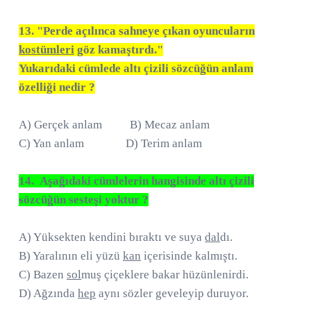
13. "Perde açılınca sahneye çıkan oyuncuların
kostümleri
göz kamaştırdı."
Yukarıdaki cümlede altı çizili sözcüğün anlam
özelliği nedir ?
A) Gerçek anlam B) Mecaz anlam
C) Yan anlam D) Terim anlam
14. Aşağıdaki cümlelerin hangisinde altı çizili
sözcüğün sesteşi yoktur ?
A) Yüksekten kendini bıraktı ve suya
dal
dı.
B) Yaralının eli yüzü
kan
içerisinde kalmıştı.
C) Bazen
sol
muş çiçeklere bakar hüzünlenirdi.
D) Ağzında
hep
aynı sözler geveleyip duruyor.