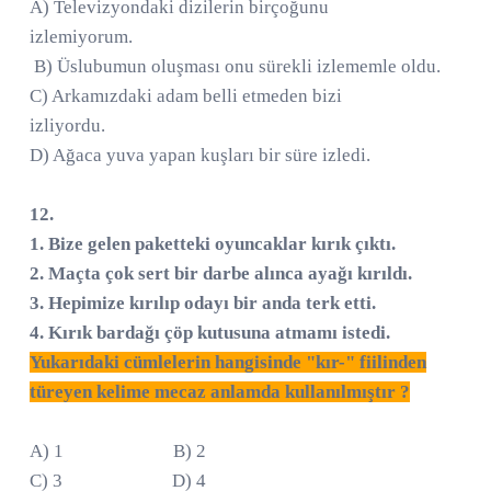
A) Televizyondaki dizilerin birçoğunu
izlemiyorum.
B) Üslubumun oluşması onu sürekli izlememle oldu.
C) Arkamızdaki adam belli etmeden bizi
izliyordu.
D) Ağaca yuva yapan kuşları bir süre izledi.
12.
1. Bize gelen paketteki oyuncaklar kırık çıktı.
2. Maçta çok sert bir darbe alınca ayağı kırıldı.
3. Hepimize kırılıp odayı bir anda terk etti.
4. Kırık bardağı çöp kutusuna atmamı istedi.
Yukarıdaki cümlelerin hangisinde "kır-" fiilinden
türeyen kelime mecaz anlamda kullanılmıştır ?
A) 1 B) 2
C) 3 D) 4