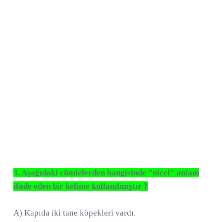
3. Aşağıdaki cümlelerden hangisinde "nicel" anlam
ifade eden bir kelime kullanılmıştır ?
A) Kapıda iki tane köpekleri vardı.