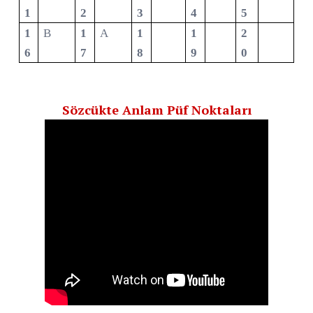
1
2
3
4
5
1
B
1
A
1
1
2
6
7
8
9
0
Sözcükte Anlam Püf Noktaları