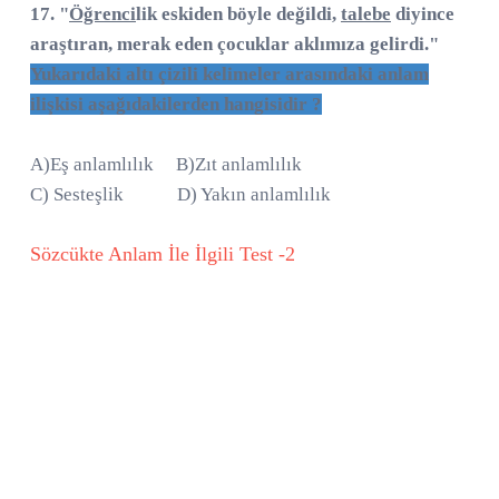
17. "
Öğrenci
lik eskiden böyle değildi,
talebe
diyince
araştıran, merak eden çocuklar aklımıza gelirdi."
Yukarıdaki altı çizili kelimeler arasındaki anlam
ilişkisi aşağıdakilerden hangisidir ?
A)Eş anlamlılık B)Zıt anlamlılık
C) Sesteşlik D) Yakın anlamlılık
Sözcükte Anlam İle İlgili Test -2