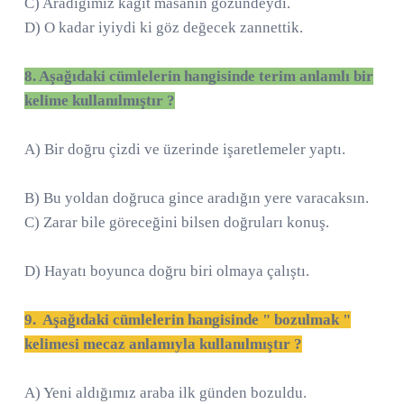
C) Aradığımız kağıt masanın gözündeydi.
D) O kadar iyiydi ki göz değecek zannettik.
8. Aşağıdaki cümlelerin hangisinde terim anlamlı bir
kelime kullanılmıştır ?
A) Bir doğru çizdi ve üzerinde işaretlemeler yaptı.
B) Bu yoldan doğruca gince aradığın yere varacaksın.
C) Zarar bile göreceğini bilsen doğruları konuş.
D) Hayatı boyunca doğru biri olmaya çalıştı.
9. Aşağıdaki cümlelerin hangisinde " bozulmak "
kelimesi mecaz anlamıyla kullanılmıştır ?
A) Yeni aldığımız araba ilk günden bozuldu.