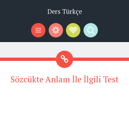
Ders Türkçe
Widgets
Social Links
Search
Menu
Sözcükte Anlam İle İlgili Test