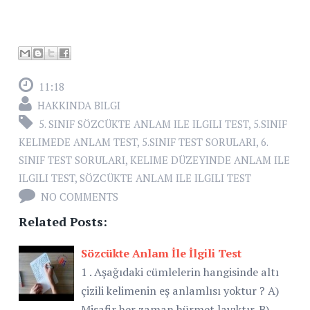
11:18
HAKKINDA BILGI
5. SINIF SÖZCÜKTE ANLAM ILE ILGILI TEST
,
5.SINIF
KELIMEDE ANLAM TEST
,
5.SINIF TEST SORULARI
,
6.
SINIF TEST SORULARI
,
KELIME DÜZEYINDE ANLAM ILE
ILGILI TEST
,
SÖZCÜKTE ANLAM ILE ILGILI TEST
NO COMMENTS
Related Posts:
Sözcükte Anlam İle İlgili Test
1 . Aşağıdaki cümlelerin hangisinde altı
çizili kelimenin eş anlamlısı yoktur ? A)
Misafir her zaman hürmet layıktır. B)