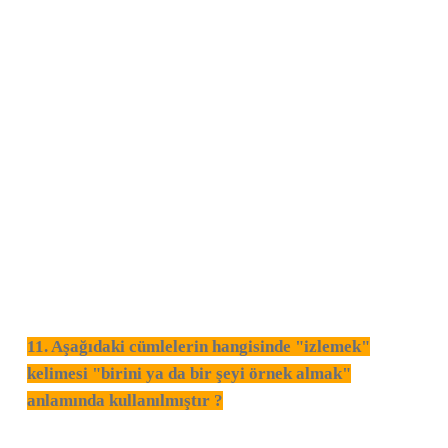
11. Aşağıdaki cümlelerin hangisinde "izlemek"
kelimesi "birini ya da bir şeyi örnek almak"
anlamında kullanılmıştır ?