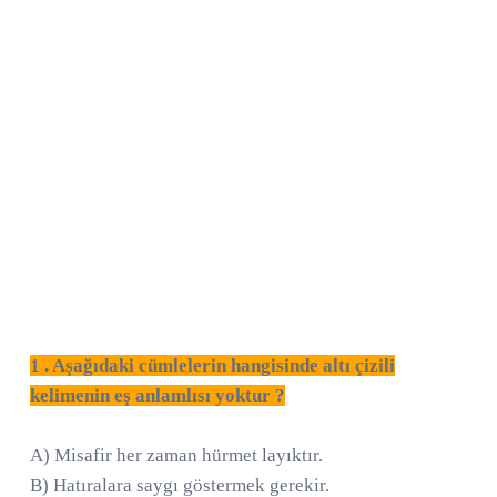
1 . Aşağıdaki cümlelerin hangisinde altı çizili
kelimenin eş anlamlısı yoktur ?
A) Misafir her zaman hürmet layıktır.
B) Hatıralara saygı göstermek gerekir.