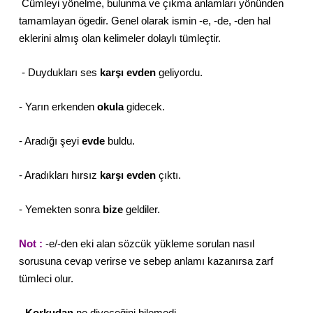
Cümleyi yönelme, bulunma ve çıkma anlamları yönünden
tamamlayan ögedir. Genel olarak ismin -e, -de, -den hal
eklerini almış olan kelimeler dolaylı tümleçtir.
- Duydukları ses
karşı evden
geliyordu.
- Yarın erkenden
okula
gidecek.
- Aradığı şeyi
evde
buldu.
- Aradıkları hırsız
karşı evden
çıktı.
- Yemekten sonra
bize
geldiler.
Not :
-e/-den eki alan sözcük yükleme sorulan nasıl
sorusuna cevap verirse ve sebep anlamı kazanırsa zarf
tümleci olur.
-
Korkudan
ne diyeceğini bilemedi.