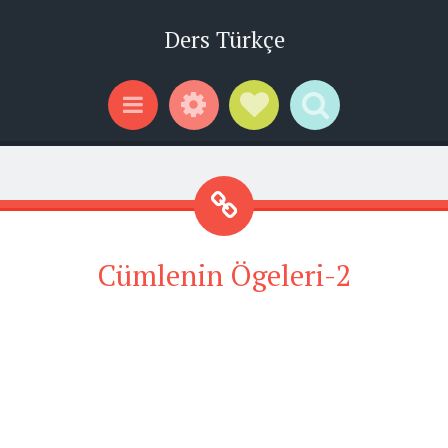
Ders Türkçe
Widgets
Social Links
Search
Menu
Cümlenin Ögeleri-2