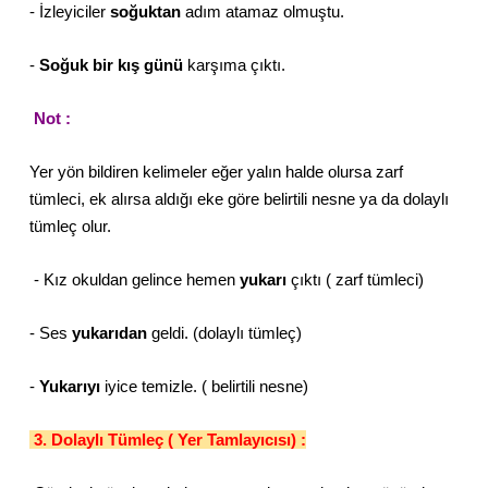
- İzleyiciler
soğuktan
adım atamaz olmuştu.
-
Soğuk bir kış günü
karşıma çıktı.
Not :
Yer yön bildiren kelimeler eğer yalın halde olursa zarf
tümleci, ek alırsa aldığı eke göre belirtili nesne ya da dolaylı
tümleç olur.
- Kız okuldan gelince hemen
yukarı
çıktı ( zarf tümleci)
- Ses
yukarıdan
geldi. (dolaylı tümleç)
-
Yukarıyı
iyice temizle. ( belirtili nesne)
3. Dolaylı Tümleç ( Yer Tamlayıcısı) :