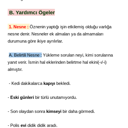
B. Yardımcı Ögeler
1. Nesne :
Öznenin yaptığı işin etkilemiş olduğu varlığa
nesne denir. Nesneler ek almaları ya da almamaları
durumuna göre ikiye ayrılırlar.
A. Belirtili Nesne :
Yükleme sorulan neyi, kimi sorularına
yanıt verir. İsmin hal eklerinden belirtme hal ekini(-ı/-i)
almıştır.
- Kedi dakikalarca
kapıyı
bekledi.
-
Eski günleri
bir türlü unutamıyordu.
- Son olaydan sonra
kimseyi
bir daha görmedi.
- Polis
evi
didik didik aradı.