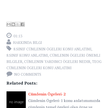
01:13
HAKKINDA BILGI
8.SINIF CÜMLENIN ÖGELERI KONU ANLATIMI
,
8.SINIF KONU ANLATIMI
,
CÜMLENIN ÖGELERI ÖNEMLI
BILGILER
,
CÜMLENIN YARDIMCI ÖGELERI NEDIR
,
TEOG
CÜMLENIN ÖGELERI KONU ANLATIMI
NO COMMENTS
Related Posts:
Cümlenin Ögeleri-2
Cümlenin Ögeleri-1 konu anlatımımızda
cümlenin temel ögeleri olan özne ve