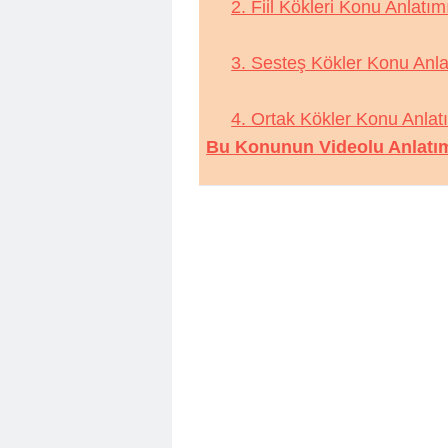
2. Fiil Kökleri Konu Anlatım
3. Sesteş Kökler Konu Anla
4. Ortak Kökler Konu Anlat
Bu Konunun Videolu Anlatımı 