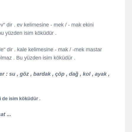
" dir . ev kelimesine - mek / - mak ekini
bu yüzden isim köküdür .
e" dir . kale kelimesine - mak / -mek mastar
 olmaz . Bu yüzden isim köküdür .
 : su , göz , bardak , çöp , dağ , kol , ayak ,
i de isim köküdür .
at ...