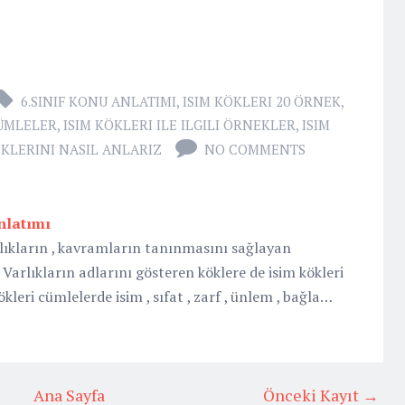
6.SINIF KONU ANLATIMI
,
ISIM KÖKLERI 20 ÖRNEK
,
CÜMLELER
,
ISIM KÖKLERI ILE ILGILI ÖRNEKLER
,
ISIM
ÖKLERINI NASIL ANLARIZ
NO COMMENTS
nlatımı
lıkların , kavramların tanınmasını sağlayan
. Varlıkların adlarını gösteren köklere de isim kökleri
ökleri cümlelerde isim , sıfat , zarf , ünlem , bağla…
Ana Sayfa
Önceki Kayıt →