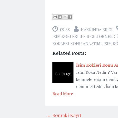
09:58
HAKKINDA BILGI
ISIM KÖKLERI ILE ILGILI ÖRNEK 
KÖKLERI KONU ANLATIMI
,
ISIM K
Related Posts:
İsim Kökleri Konu A
İsim Kökü Nedir ? Var
kelimelere isim denir 
denilmektedir . İsim k
Read More
← Sonraki Kayıt