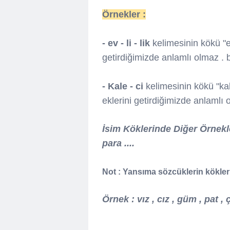
Örnekler :
- ev - li - lik
kelimesinin kökü "ev
getirdiğimizde anlamlı olmaz . 
- Kale - ci
kelimesinin kökü "kal
eklerini getirdiğimizde anlamlı
İsim Köklerinde Diğer Örnekler
para ....
Not : Yansıma sözcüklerin kökler
Örnek : vız , cız , güm , pat , ç