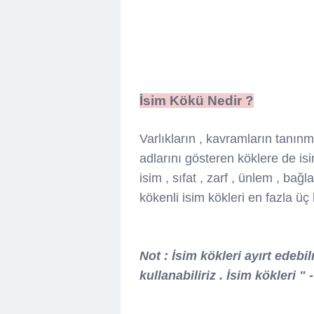
İsim Kökü Nedir ?
Varlıkların , kavramların tanınm
adlarını gösteren köklere de isi
isim , sıfat , zarf , ünlem , bağ
kökenli isim kökleri en fazla ü
Not : İsim kökleri ayırt edebi
kullanabiliriz . İsim kökleri "