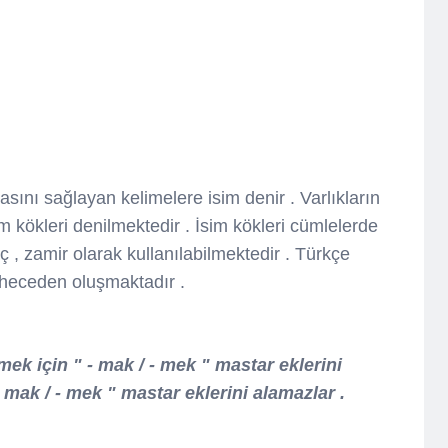
asını sağlayan kelimelere isim denir . Varlıkların
m kökleri denilmektedir . İsim kökleri cümlelerde
laç , zamir olarak kullanılabilmektedir . Türkçe
ç heceden oluşmaktadır .
lmek için " - mak / - mek " mastar eklerini
 - mak / - mek " mastar eklerini alamazlar .