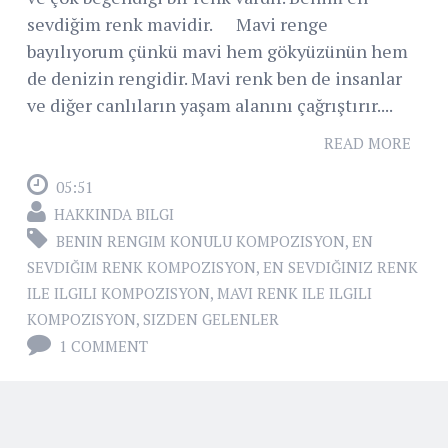
sevdiğim renk mavidir. Mavi renge
bayılıyorum çünkü mavi hem gökyüzünün hem
de denizin rengidir. Mavi renk ben de insanlar
ve diğer canlıların yaşam alanını çağrıştırır....
READ MORE
05:51
HAKKINDA BILGI
BENIN RENGIM KONULU KOMPOZISYON
,
EN
SEVDIĞIM RENK KOMPOZISYON
,
EN SEVDIĞINIZ RENK
ILE ILGILI KOMPOZISYON
,
MAVI RENK ILE ILGILI
KOMPOZISYON
,
SIZDEN GELENLER
1 COMMENT