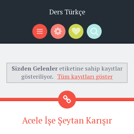
Ders Türkçe
Widgets
Social Links
Search
Menu
Sizden Gelenler
etiketine sahip kayıtlar
gösteriliyor.
Tüm kayıtları göster
Acele İşe Şeytan Karışır