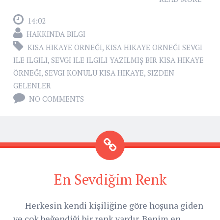
14:02
HAKKINDA BILGI
KISA HIKAYE ÖRNEĞI
,
KISA HIKAYE ÖRNEĞI SEVGI
ILE ILGILI
,
SEVGI ILE ILGILI YAZILMIŞ BIR KISA HIKAYE
ÖRNEĞI
,
SEVGI KONULU KISA HIKAYE
,
SIZDEN
GELENLER
NO COMMENTS
En Sevdiğim Renk
Herkesin kendi kişiliğine göre hoşuna giden
ve çok beğendiği bir renk vardır. Benim en