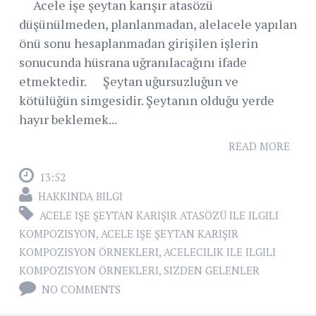
Acele işe şeytan karışır atasözü
düşünülmeden, planlanmadan, alelacele yapılan
önü sonu hesaplanmadan girişilen işlerin
sonucunda hüsrana uğranılacağını ifade
etmektedir. Şeytan uğursuzluğun ve
kötülüğün simgesidir. Şeytanın olduğu yerde
hayır beklemek...
READ MORE
13:52
HAKKINDA BILGI
ACELE IŞE ŞEYTAN KARIŞIR ATASÖZÜ ILE ILGILI
KOMPOZISYON
,
ACELE IŞE ŞEYTAN KARIŞIR
KOMPOZISYON ÖRNEKLERI
,
ACELECILIK ILE ILGILI
KOMPOZISYON ÖRNEKLERI
,
SIZDEN GELENLER
NO COMMENTS