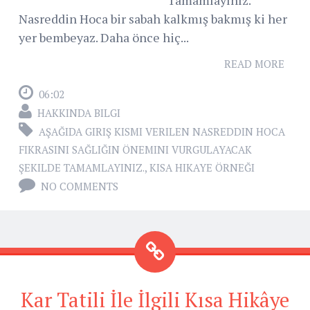
Tamamlayınız.
Nasreddin Hoca bir sabah kalkmış bakmış ki her
yer bembeyaz. Daha önce hiç...
READ MORE
06:02
HAKKINDA BILGI
AŞAĞIDA GIRIŞ KISMI VERILEN NASREDDIN HOCA
FIKRASINI SAĞLIĞIN ÖNEMINI VURGULAYACAK
ŞEKILDE TAMAMLAYINIZ.
,
KISA HIKAYE ÖRNEĞI
NO COMMENTS
Kar Tatili İle İlgili Kısa Hikâye