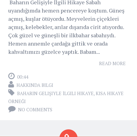
Baharın Gelişiyle İlgili Hikaye Sabah
uyandığımda hemen pencereye koştum. Güneş
açmış, kuşlar ötüyordu. Meyvelerin çiçekleri
açmış, kelebekler, arılar dışarıda cirit atıyordu.
Çok güzel ve güneşli bir ilkbahar sabahıydı.
Hemen annemle çardağa gittik ve orada
kahvaltımızı güzelce yaptık. Babam...
READ MORE
00:44
HAKKINDA BILGI
BAHARIN GELIŞIYLE İLGILI HIKAYE
,
KISA HIKAYE
ÖRNEĞI
NO COMMENTS