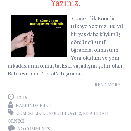
Yazınız.
Cömertlik Konulu
Hikaye Yazınız. Bu yıl
bir yaş daha büyümüş
dördüncü sınıf
öğrencisi olmuştum.
Yeni okulum ve yeni
arkadaşlarım olmuştu. Eski yaşadığım şehir olan
Balıkesir’den Tokat’a taşınmak...
READ MORE
12:16
HAKKINDA BILGI
CÖMERTLIK KONULU HIKAYE 2
,
KISA HIKAYE
ÖRNEĞI
NO COMMENTS