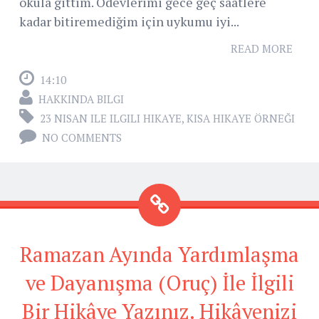
okula gittim. Ödevlerimi gece geç saatlere
kadar bitiremediğim için uykumu iyi...
READ MORE
14:10
HAKKINDA BILGI
23 NISAN ILE ILGILI HIKAYE
,
KISA HIKAYE ÖRNEĞI
NO COMMENTS
Ramazan Ayında Yardımlaşma
ve Dayanışma (Oruç) İle İlgili
Bir Hikâye Yazınız. Hikâyenizi