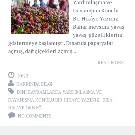
Yardımlaşma ve
Dayanışma Konulu
Bir Hikâye Yazınız.
Bahar mevsimi yavaş
yavaş güzelliklerini
göstermeye başlamıştı. Dışarıda papatyalar
açmış, dağ çiçekleri açmış...
READ MORE
10:22
HAKKINDA BILGI
DINI BAYRAMLARDA YARDIMLAŞMA VE
DAYANIŞMA KONULU BIR HIKÂYE YAZINIZ.
,
KISA
HIKAYE ÖRNEĞI
NO COMMENTS