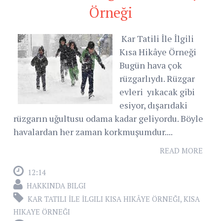
Örneği
Kar Tatili İle İlgili
Kısa Hikâye Örneği
Bugün hava çok
rüzgarlıydı. Rüzgar
evleri yıkacak gibi
esiyor, dışarıdaki
rüzgarın uğultusu odama kadar geliyordu. Böyle
havalardan her zaman korkmuşumdur....
READ MORE
12:14
HAKKINDA BILGI
KAR TATILI İLE İLGILI KISA HIKÂYE ÖRNEĞI
,
KISA
HIKAYE ÖRNEĞI