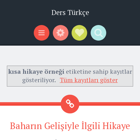
Ders Türkçe
Widgets
Social Links
Search
Menu
kısa hikaye örneği
etiketine sahip kayıtlar
gösteriliyor.
Tüm kayıtları göster
Baharın Gelişiyle İlgili Hikaye